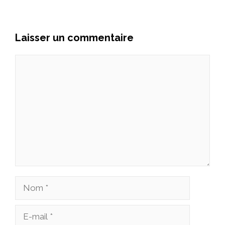
Laisser un commentaire
Commentaire
Nom
E-