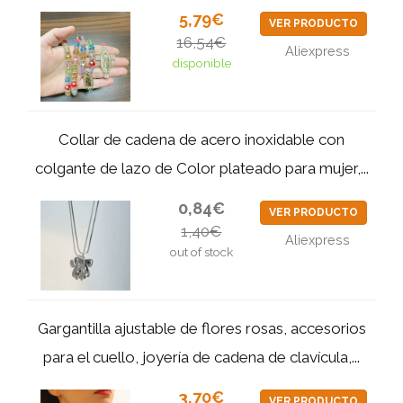
5,79€
VER PRODUCTO
16,54€
Aliexpress
disponible
Collar de cadena de acero inoxidable con
colgante de lazo de Color plateado para mujer,...
0,84€
VER PRODUCTO
1,40€
Aliexpress
out of stock
Gargantilla ajustable de flores rosas, accesorios
para el cuello, joyería de cadena de clavícula,...
3,70€
VER PRODUCTO