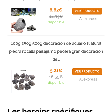
6,62€
VER PRODUCTO
14,39€
Aliexpress
disponible
100g 250g 500g decoración de acuario Natural
piedra rocalla paisajismo pecera gran decoración
de...
5,21€
VER PRODUCTO
16,55€
Aliexpress
disponible
Les besoins spécifiques