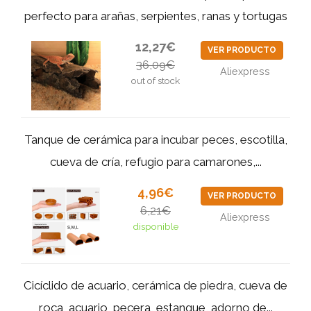
perfecto para arañas, serpientes, ranas y tortugas
12,27€
VER PRODUCTO
36,09€
Aliexpress
out of stock
Tanque de cerámica para incubar peces, escotilla,
cueva de cría, refugio para camarones,...
4,96€
VER PRODUCTO
6,21€
Aliexpress
disponible
Cicíclido de acuario, cerámica de piedra, cueva de
roca, acuario, pecera, estanque, adorno de...