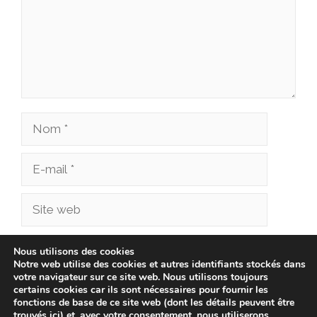
Nom
E-
mail
Site
web
Enregistrer mon nom, mon e-mail et mon site
Nous utilisons des cookies
Notre web utilise des cookies et autres identifiants stockés dans
dans le navigateur pour mon prochain
votre navigateur sur ce site web. Nous utilisons toujours
commentaire.
certains cookies car ils sont nécessaires pour fournir les
fonctions de base de ce site web (dont les détails peuvent être
trouvés ici) et, avec votre consentement, nous utiliserons