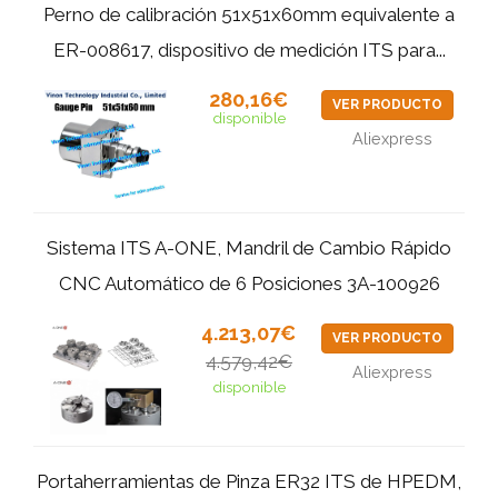
Perno de calibración 51x51x60mm equivalente a
ER-008617, dispositivo de medición ITS para...
280,16€
VER PRODUCTO
disponible
Aliexpress
Sistema ITS A-ONE, Mandril de Cambio Rápido
CNC Automático de 6 Posiciones 3A-100926
4.213,07€
VER PRODUCTO
4.579,42€
Aliexpress
disponible
Portaherramientas de Pinza ER32 ITS de HPEDM,