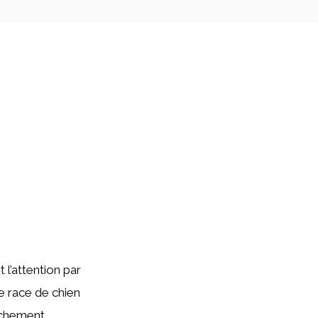
 l’attention par
te race de chien
tachement