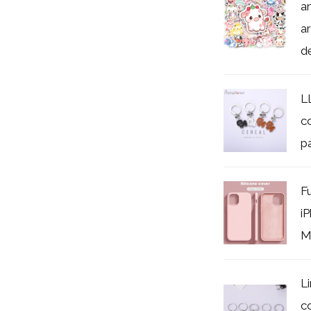
a
a
de
L
c
p
F
iP
Ma
L
c