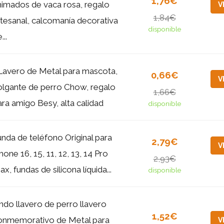
1,76€
nimados de vaca rosa, regalo
V
1,84€
rtesanal, calcomanía decorativa
disponible
...
Lavero de Metal para mascota,
0,66€
V
olgante de perro Chow, regalo
1,66€
ara amigo Besy, alta calidad
disponible
unda de teléfono Original para
2,79€
V
hone 16, 15, 11, 12, 13, 14 Pro
2,93€
x, fundas de silicona líquida...
disponible
indo llavero de perro llavero
1,52€
onmemorativo de Metal para
V