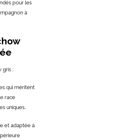
andés pour les
 compagnon à
 chow
lée
gris :
s qui méritent
te race
ues uniques.
ée et adaptée à
upérieure