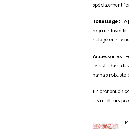
spécialement for
Toilettage
: Le
régulier. Invest
pelage en bonne
Accessoires
: P
investir dans des
harnais robuste
En prenant en co
les meilleurs pr
P