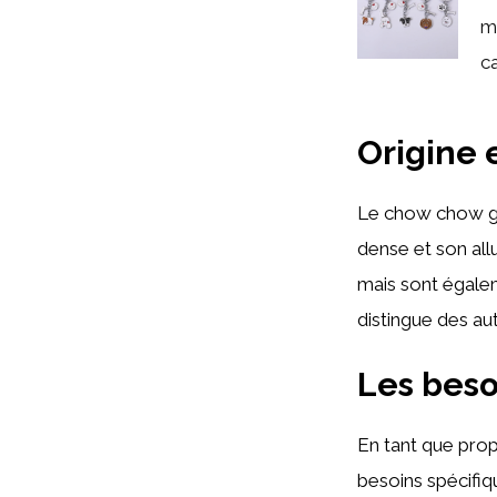
m
ca
Origine 
Le chow chow gri
dense et son all
mais sont égalem
distingue des au
Les beso
En tant que prop
besoins spécifiq