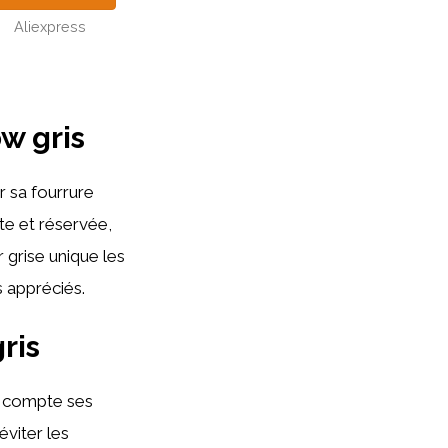
Aliexpress
w gris
r sa fourrure
te et réservée,
 grise unique les
 appréciés.
ris
en compte ses
éviter les