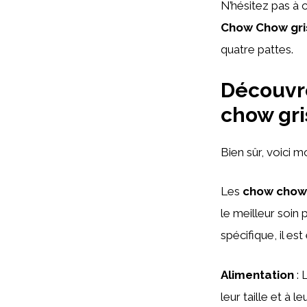
N’hésitez pas à 
Chow Chow gri
quatre pattes.
Découvre
chow gri
Bien sûr, voici 
Les
chow chow 
le meilleur soin 
spécifique, il es
Alimentation
: 
leur taille et à 