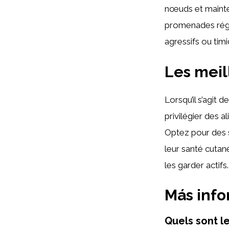
nœuds et mainten
promenades régu
agressifs ou timi
Les meil
Lorsqu’il s’agit 
privilégier des a
Optez pour des 
leur santé cutané
les garder actifs.
Más inf
Quels sont l