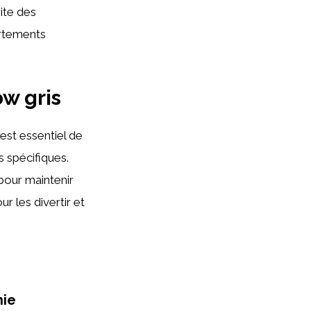
ite des
ortements
w gris
 est essentiel de
s spécifiques.
pour maintenir
ur les divertir et
nie