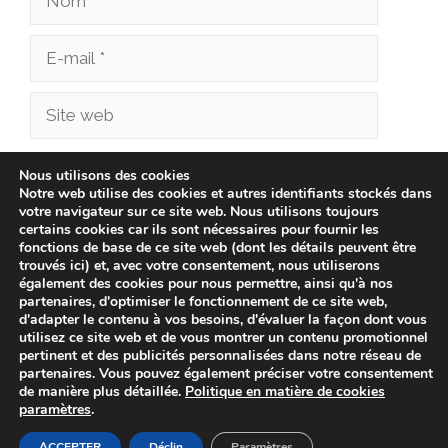
E-
mail
Site
web
Enregistrer mon nom, mon e-mail et mon site
Nous utilisons des cookies
Notre web utilise des cookies et autres identifiants stockés dans
dans le navigateur pour mon prochain
votre navigateur sur ce site web. Nous utilisons toujours
commentaire.
certains cookies car ils sont nécessaires pour fournir les
fonctions de base de ce site web (dont les détails peuvent être
trouvés ici) et, avec votre consentement, nous utiliserons
également des cookies pour nous permettre, ainsi qu'à nos
partenaires, d'optimiser le fonctionnement de ce site web,
d'adapter le contenu à vos besoins, d'évaluer la façon dont vous
utilisez ce site web et de vous montrer un contenu promotionnel
pertinent et des publicités personnalisées dans notre réseau de
partenaires. Vous pouvez également préciser votre consentement
de manière plus détaillée.
Politique en matière de cookies
paramètres
.
© 2026 cliniqueveterinairechampionnet.fr -
Politique de
confidentialité
-
Avis Juridique
-
Politique de Cookies
ACCEPTER
Déclin
Paramètres