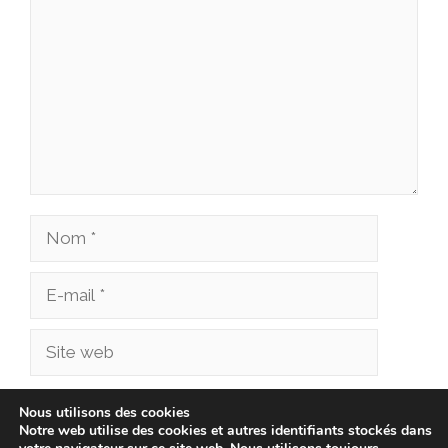
Nom
E-
mail
Site
web
Enregistrer mon nom, mon e-mail et mon site
Nous utilisons des cookies
Notre web utilise des cookies et autres identifiants stockés dans
dans le navigateur pour mon prochain