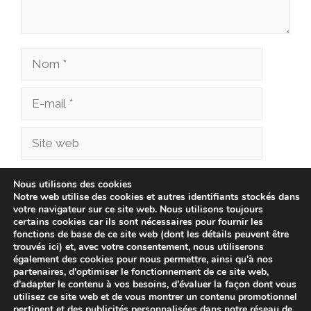
Nom
E-
mail
Site
web
Enregistrer mon nom, mon e-mail et mon site
Nous utilisons des cookies
Notre web utilise des cookies et autres identifiants stockés dans
dans le navigateur pour mon prochain
votre navigateur sur ce site web. Nous utilisons toujours
commentaire.
certains cookies car ils sont nécessaires pour fournir les
fonctions de base de ce site web (dont les détails peuvent être
trouvés ici) et, avec votre consentement, nous utiliserons
également des cookies pour nous permettre, ainsi qu'à nos
partenaires, d'optimiser le fonctionnement de ce site web,
d'adapter le contenu à vos besoins, d'évaluer la façon dont vous
utilisez ce site web et de vous montrer un contenu promotionnel
pertinent et des publicités personnalisées dans notre réseau de