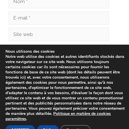
E-
mail
Site
web
Enregistrer mon nom, mon e-mail et mon site
Nous utilisons des cookies
Notre web utilise des cookies et autres identifiants stockés dans
dans le navigateur pour mon prochain
votre navigateur sur ce site web. Nous utilisons toujours
commentaire.
certains cookies car ils sont nécessaires pour fournir les
fonctions de base de ce site web (dont les détails peuvent être
trouvés ici) et, avec votre consentement, nous utiliserons
également des cookies pour nous permettre, ainsi qu'à nos
partenaires, d'optimiser le fonctionnement de ce site web,
d'adapter le contenu à vos besoins, d'évaluer la façon dont vous
utilisez ce site web et de vous montrer un contenu promotionnel
pertinent et des publicités personnalisées dans notre réseau de
partenaires. Vous pouvez également préciser votre consentement
de manière plus détaillée.
Politique en matière de cookies
paramètres
.
© 2026 cliniqueveterinairechampionnet.fr -
Politique de