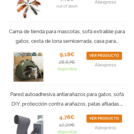
Aliexpress
out of stock
Cama de tienda para mascotas, sofá extraíble para
gatos, cesta de lona semicerrada, casa para...
9,18€
VER PRODUCTO
28,67€
Aliexpress
disponible
Pared autoadhesiva antiarañazos para gatos, sofá
DIY, protección contra arañazos, patas afiladas,...
4,76€
VER PRODUCTO
12,20€
Aliexpress
disponible