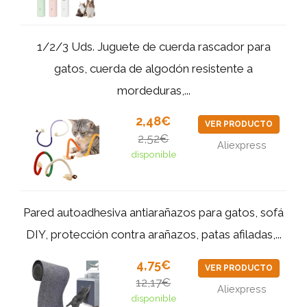
1/2/3 Uds. Juguete de cuerda rascador para
gatos, cuerda de algodón resistente a
mordeduras,...
2,48€
VER PRODUCTO
2,52€
Aliexpress
disponible
Pared autoadhesiva antiarañazos para gatos, sofá
DIY, protección contra arañazos, patas afiladas,...
4,75€
VER PRODUCTO
12,17€
Aliexpress
disponible