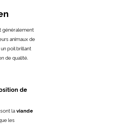
ten
t généralement
 leurs animaux de
 poil brillant
n de qualité.
osition de
sont la
viande
 que les