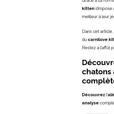
Grâce à sa formu
kitten
s’impose c
meilleur à leur je
Dans cet article
du
carnilove ki
Restez à l’affût
Découvre
chatons 
complèt
Découvrez
l’
al
analyse
complè