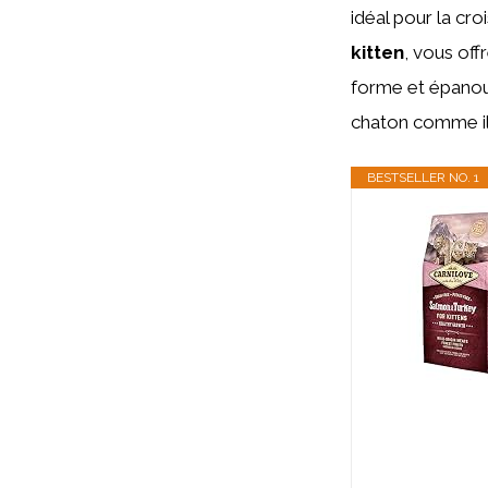
idéal pour la cro
kitten
, vous off
forme et épanoui
chaton comme il 
BESTSELLER NO. 1