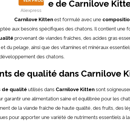
VER PRODUCTO
e de Carnilove Kitt
Aliexpress
e
Carnilove Kitten
est formulé avec une
composition
aptée aux besoins spécifiques des chatons. Il contient une f
ualité
provenant de viandes fraîches, des acides gras essen
 et du pelage, ainsi que des vitamines et minéraux essentiel
e développement des chatons.
nts de qualité dans Carnilove K
 de qualité
utilisés dans
Carnilove Kitten
sont soigneus
r garantir une alimentation saine et équilibrée pour les cha
nt de la viande fraîche de haute qualité, des fruits, des 
es pour apporter une variété de nutriments essentiels à la