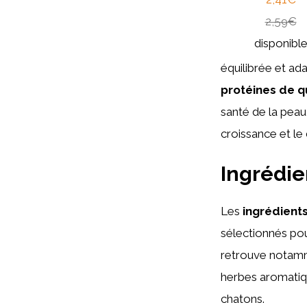
2,59€
disponibl
équilibrée et ad
protéines de q
santé de la peau
croissance et l
Ingrédie
Les
ingrédients
sélectionnés pou
retrouve notamme
herbes aromatiqu
chatons.