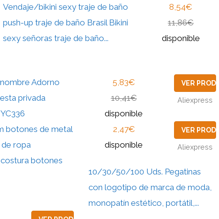
Vendaje/bikini sexy traje de baño
8,54€
push-up traje de baño Brasil Bikini
11,86€
sexy señoras traje de baño...
disponible
u nombre Adorno
5,83€
VER PROD
iesta privada
10,41€
Aliexpress
 YC336
disponible
m botones de metal
2,47€
VER PROD
 de ropa
disponible
Aliexpress
 costura botones
10/30/50/100 Uds. Pegatinas
con logotipo de marca de moda,
monopatín estético, portátil,...