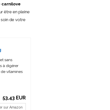
e
carnilove
ur être en pleine
 soin de votre
g
et sans
s à digérer
 de vitamines
53,43 EUR
er sur Amazon