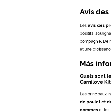
Avis des
Les
avis des pr
positifs, soulign
compagnie. De no
et une croissanc
Más inf
Quels sont le
Carnilove Kit
Les principaux i
de poulet et d
pommes
et les