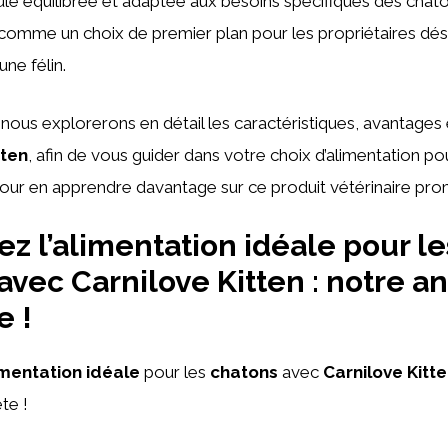
le équilibrée et adaptée aux besoins spécifiques des chato
omme un choix de premier plan pour les propriétaires désire
une félin.
, nous explorerons en détail les caractéristiques, avantages
tten
, afin de vous guider dans votre choix d’alimentation po
 pour en apprendre davantage sur ce produit vétérinaire pro
z l’alimentation idéale pour le
avec Carnilove Kitten : notre a
e !
imentation
idéale
pour les
chatons
avec
Carnilove Kitt
te !