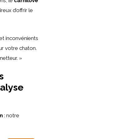
ns, le
carnilove
ux d’offrir le
 et inconvénients
ur votre chaton.
metteur. »
s
nalyse
en
: notre