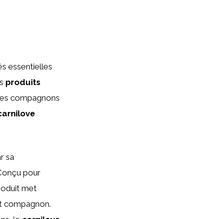
és essentielles
es
produits
dèles compagnons
carnilove
r sa
 Conçu pour
roduit met
etit compagnon.