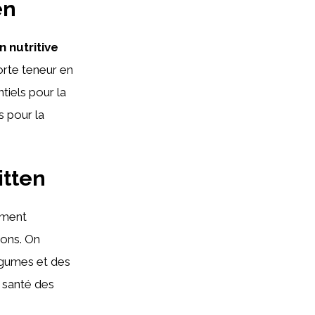
en
 nutritive
orte teneur en
tiels pour la
s pour la
itten
ement
tons. On
légumes et des
 santé des