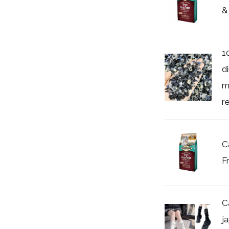
&
1
d
m
re
C
F
C
j