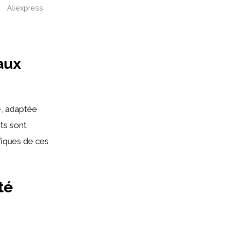
Aliexpress
aux
é, adaptée
nts sont
fiques de ces
té