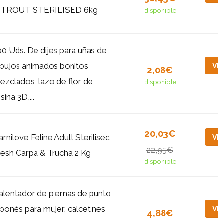
 TROUT STERILISED 6kg
disponible
00 Uds. De dijes para uñas de
ibujos animados bonitos
V
2,08€
ezclados, lazo de flor de
disponible
sina 3D,...
20,03€
arnilove Feline Adult Sterilised
V
22,95€
resh Carpa & Trucha 2 Kg
disponible
alentador de piernas de punto
aponés para mujer, calcetines
V
4,88€