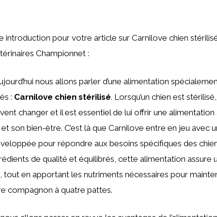
ne introduction pour votre article sur Carnilove chien stérili
térinaires Championnet :
aujourd’hui nous allons parler d’une alimentation spécialem
sés :
Carnilove chien stérilisé
. Lorsqu’un chien est stérilis
vent changer et il est essentiel de lui offrir une alimentati
é et son bien-être. C’est là que Carnilove entre en jeu avec 
eloppée pour répondre aux besoins spécifiques des chiens 
dients de qualité et équilibrés, cette alimentation assure
, tout en apportant les nutriments nécessaires pour mainten
re compagnon à quatre pattes.