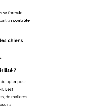
ns sa formule
isant un
contrôle
les chiens
s
.
ilisé ?
nt de opter pour
. Il est
es, de matières
besoins