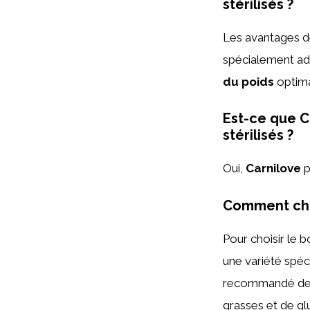
stérilisés ?
Les avantages de
spécialement ada
du poids
optima
Est-ce que C
stérilisés ?
Oui,
Carnilove
p
Comment choi
Pour choisir le 
une variété spéci
recommandé de c
grasses et de gl