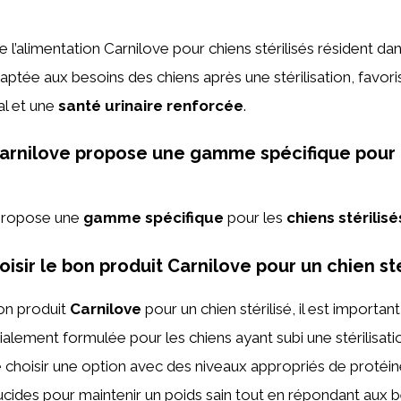
 l’alimentation Carnilove pour chiens stérilisés résident da
ptée aux besoins des chiens après une stérilisation, favor
l et une
santé urinaire renforcée
.
arnilove propose une gamme spécifique pour 
ropose une
gamme spécifique
pour les
chiens stérilisé
sir le bon produit Carnilove pour un chien stér
bon produit
Carnilove
pour un chien stérilisé, il est importa
alement formulée pour les chiens ayant subi une stérilisation
hoisir une option avec des niveaux appropriés de protéin
ucides pour maintenir un poids sain tout en répondant aux 