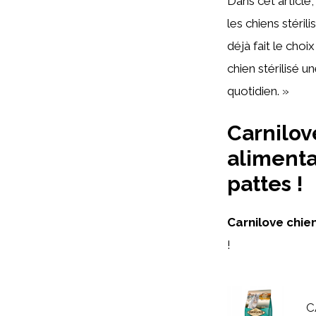
Dans cet article
les chiens stéril
déjà fait le cho
chien stérilisé 
quotidien. »
Carnilove
alimenta
pattes !
Carnilove chien
!
C