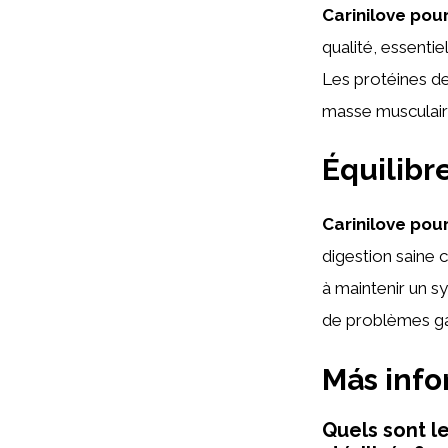
Carinilove pour
qualité, essentie
Les protéines de 
masse musculaire
Équilibr
Carinilove pour
digestion saine c
à maintenir un sy
de problèmes ga
Más inf
Quels sont l