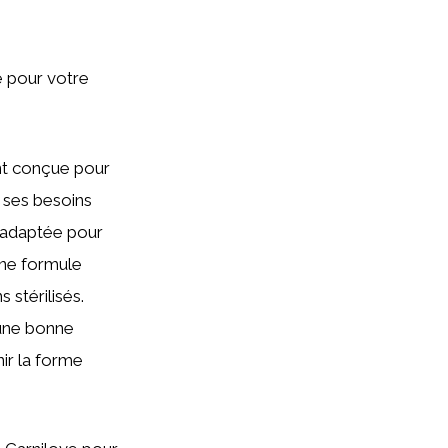
sé pour votre
ent conçue pour
é, ses besoins
on adaptée pour
une formule
stérilisés.
 une bonne
ir la forme