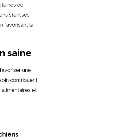
otéines de
ns stérilisés.
n favorisant la
on saine
 favoriser une
 soin contribuent
s alimentaires et
chiens