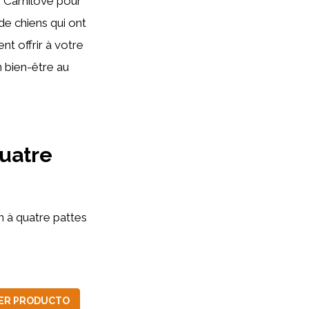
n Carnilove pour
 de chiens qui ont
t offrir à votre
n bien-être au
uatre
n à quatre pattes
ER PRODUCTO