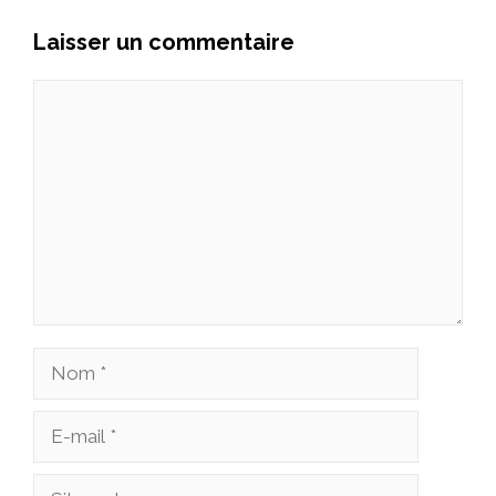
Laisser un commentaire
Commentaire
Nom
E-
mail
Site