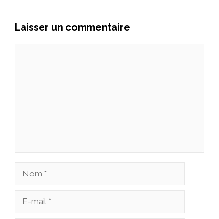
Laisser un commentaire
Commentaire
Nom
E-
mail