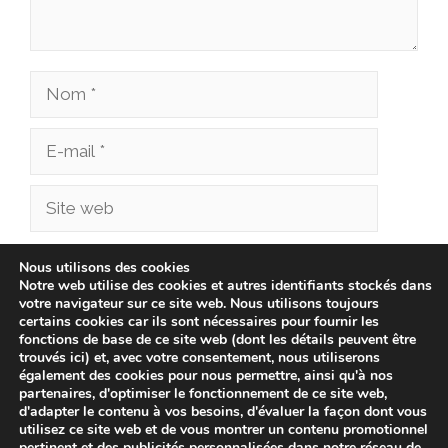
Nom
E-
mail
Site
web
Enregistrer mon nom, mon e-mail et mon site
Nous utilisons des cookies
Notre web utilise des cookies et autres identifiants stockés dans
dans le navigateur pour mon prochain
votre navigateur sur ce site web. Nous utilisons toujours
commentaire.
certains cookies car ils sont nécessaires pour fournir les
fonctions de base de ce site web (dont les détails peuvent être
trouvés ici) et, avec votre consentement, nous utiliserons
également des cookies pour nous permettre, ainsi qu'à nos
partenaires, d'optimiser le fonctionnement de ce site web,
d'adapter le contenu à vos besoins, d'évaluer la façon dont vous
utilisez ce site web et de vous montrer un contenu promotionnel
pertinent et des publicités personnalisées dans notre réseau de