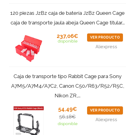
120 piezas JzBz caja de batería JzBz Queen Cage
caja de transporte jaula abeja Queen Cage titular...
237,06€
VER PRODUCTO
disponible
Aliexpress
Caja de transporte tipo Rabbit Cage para Sony
A7M5/A7M4/A7C2, Canon C50/R63/R52/R5C,
Nikon ZR,...
54,49€
VER PRODUCTO
56,18€
Aliexpress
disponible