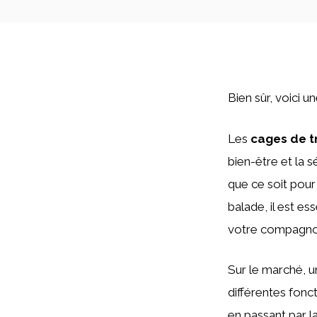
Bien sûr, voici u
Les
cages de t
bien-être et la 
que ce soit pour
balade, il est es
votre compagnon
Sur le marché, u
différentes fonc
en passant par l