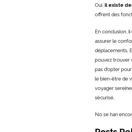
Oui,
il existe 
offrent des fonc
En conclusion, il
assurer le confo
déplacements. E
pouvez trouver c
pas d’opter pour
le bien-être de 
voyager sereinem
sécurisé.
No se han encon
Posts Re