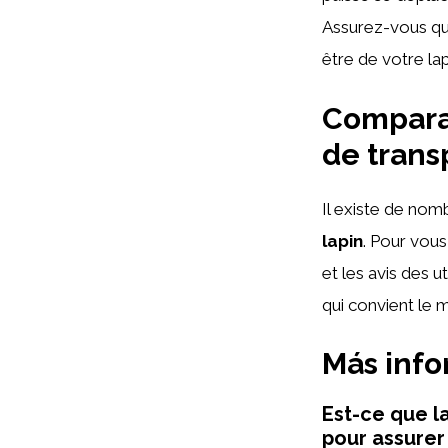
Assurez-vous qu
être de votre la
Compara
de trans
Il existe de no
lapin
. Pour vous
et les avis des u
qui convient le 
Más inf
Est-ce que l
pour assurer