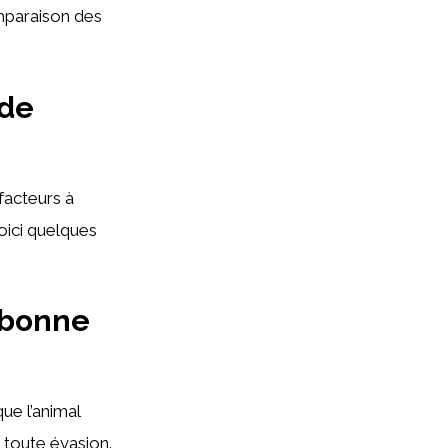
mparaison des
 de
s facteurs à
oici quelques
e bonne
ue l’animal
 toute évasion.