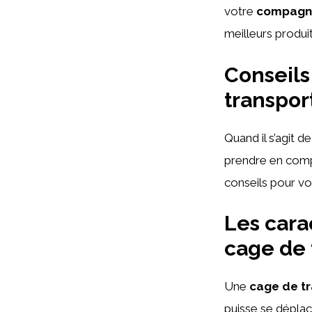
votre
compagno
meilleurs produ
Conseils
transpor
Quand il s’agit d
prendre en compt
conseils pour vou
Les cara
cage de 
Une
cage de t
puisse se déplac