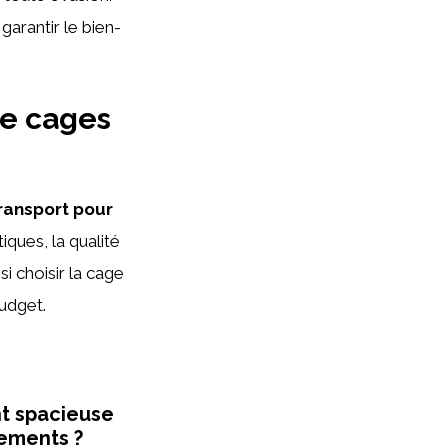
garantir le bien-
e cages
ransport pour
ques, la qualité
si choisir la cage
budget.
nt spacieuse
cements ?