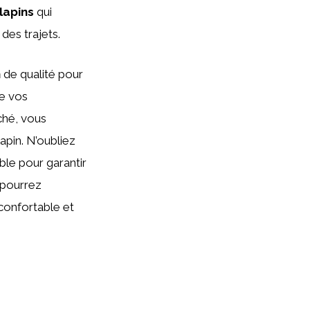
lapins
qui
des trajets.
n
de qualité pour
de vos
ché, vous
apin. N’oubliez
ble pour garantir
 pourrez
confortable et