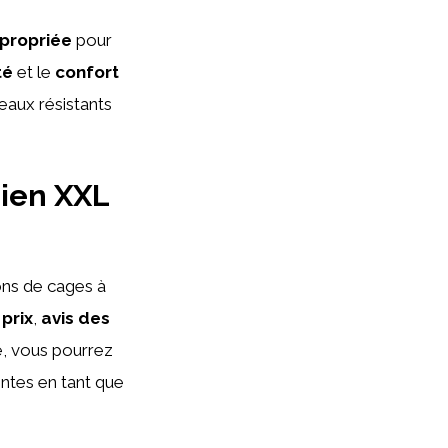
ppropriée
pour
té
et le
confort
reaux résistants
hien XXL
ons de cages à
,
prix
,
avis des
se, vous pourrez
entes en tant que