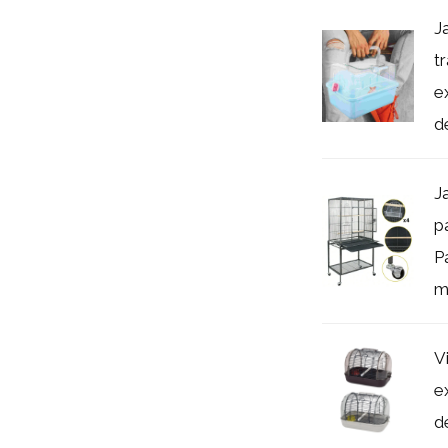
J
t
e
de
J
p
P
mú
V
e
de