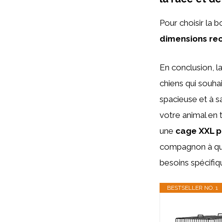
Pour choisir la 
dimensions r
En conclusion, l
chiens qui souhai
spacieuse et à s
votre animal en t
une
cage XXL p
compagnon à quat
besoins spécifiqu
BESTSELLER NO. 1