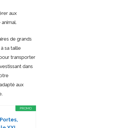
férer aux
e animal.
aires de grands
à sa taille
 pour transporter
nvestissant dans
votre
 adapté aux
e.
PROMO
Portes,
lle XXL,