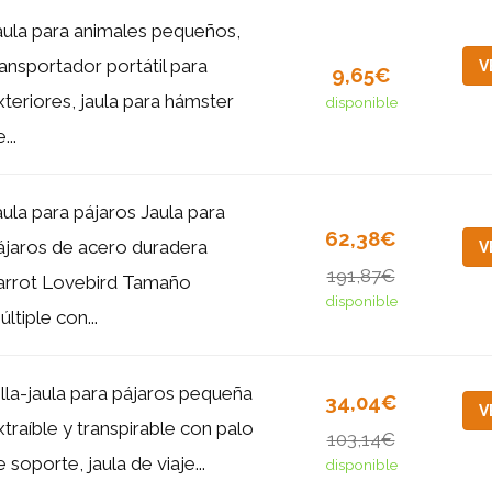
aula para animales pequeños,
ransportador portátil para
V
9,65€
xteriores, jaula para hámster
disponible
...
aula para pájaros Jaula para
62,38€
ájaros de acero duradera
V
191,87€
arrot Lovebird Tamaño
disponible
ltiple con...
illa-jaula para pájaros pequeña
34,04€
V
xtraíble y transpirable con palo
103,14€
 soporte, jaula de viaje...
disponible