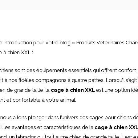
une introduction pour votre blog « Produits Vétérinaires Cha
 à chien XXL :
hiens sont des équipements essentiels qui offrent confort, 
prit à nos fidèles compagnons à quatre pattes. Lorsqu’il s’agit
en de grande taille, la
cage à chien XXL
est une option idé
ant et confortable à votre animal.
 nous allons plonger dans l’univers des cages pour chiens de
il les avantages et caractéristiques de la
cage à chien XX
d, un labrador ou tout autre chien de grande taille, il est e