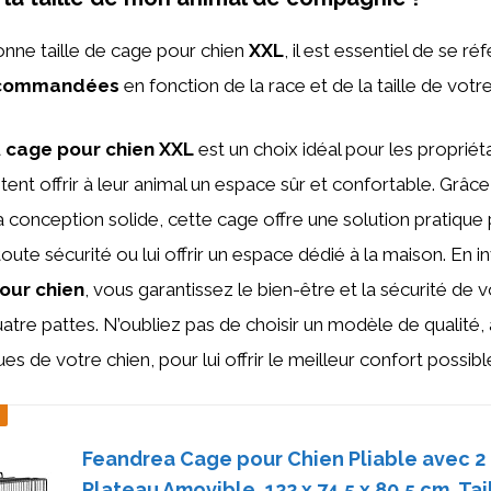
bonne taille de cage pour chien
XXL
, il est essentiel de se ré
ecommandées
en fonction de la race et de la taille de votr
a
cage pour chien XXL
est un choix idéal pour les propriét
tent offrir à leur animal un espace sûr et confortable. Grâce 
a conception solide, cette cage offre une solution pratique
oute sécurité ou lui offrir un espace dédié à la maison. En i
our chien
, vous garantissez le bien-être et la sécurité de 
re pattes. N’oubliez pas de choisir un modèle de qualité,
es de votre chien, pour lui offrir le meilleur confort possibl
Feandrea Cage pour Chien Pliable avec 2 
Plateau Amovible, 122 x 74,5 x 80,5 cm, Tai