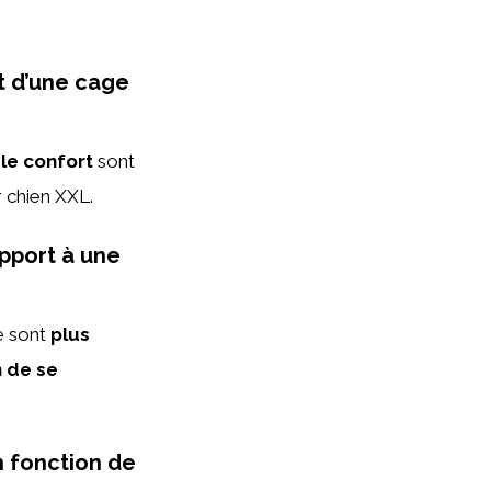
t d’une cage
t
le confort
sont
r chien XXL.
pport à une
e sont
plus
n de se
n fonction de