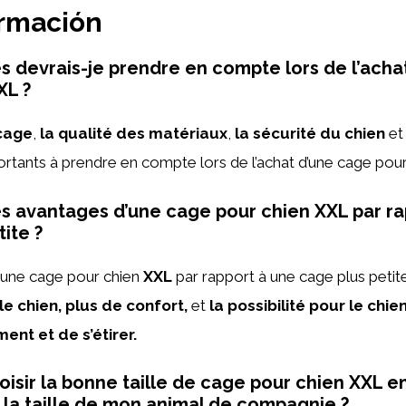
ormación
es devrais-je prendre en compte lors de l’acha
XL ?
 cage
,
la qualité des matériaux
,
la sécurité du chien
e
ortants à prendre en compte lors de l’achat d’une cage pou
es avantages d’une cage pour chien XXL par ra
ite ?
’une cage pour chien
XXL
par rapport à une cage plus petit
le chien,
plus de confort,
et
la possibilité pour le chie
ent et de s’étirer.
sir la bonne taille de cage pour chien XXL e
e la taille de mon animal de compagnie ?