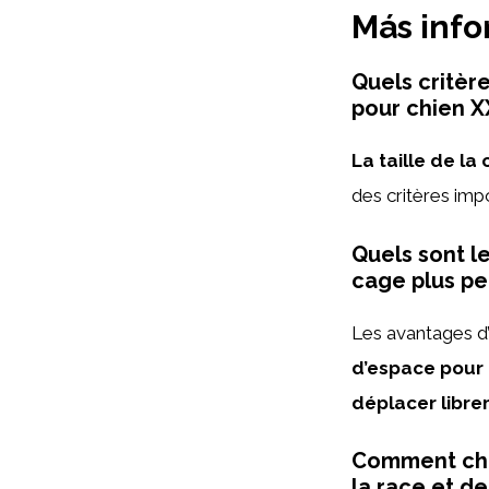
Más inf
Quels critèr
pour chien X
La taille de la
des critères imp
Quels sont l
cage plus pet
Les avantages d
d’espace pour 
déplacer librem
Comment choi
la race et d