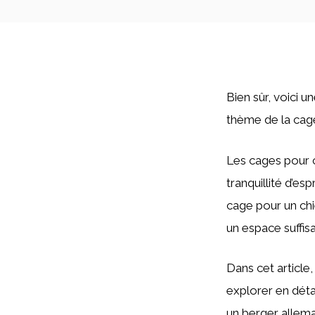
Bien sûr, voici 
thème de la cage
Les cages pour c
tranquillité d’es
cage pour un chi
un espace suffis
Dans cet article,
explorer en déta
un berger alleman