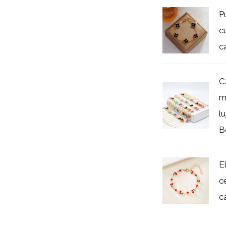
P
c
c
C
m
l
B
E
c
c