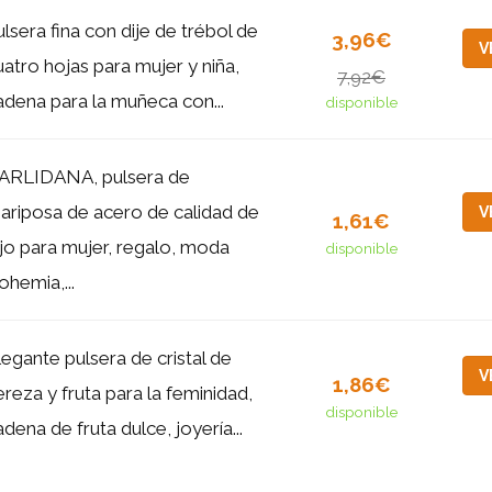
ulsera fina con dije de trébol de
3,96€
V
uatro hojas para mujer y niña,
7,92€
adena para la muñeca con...
disponible
ARLIDANA, pulsera de
ariposa de acero de calidad de
V
1,61€
ujo para mujer, regalo, moda
disponible
ohemia,...
legante pulsera de cristal de
V
1,86€
ereza y fruta para la feminidad,
disponible
adena de fruta dulce, joyería...