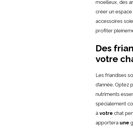
moelleux, des a
créer un espace
accessoires soie
profiter pleinem
Des fria
votre ch
Les friandises 
d’année. Optez p
nutriments esse
spécialement con
à
votre
chat pen
apportera
une
g