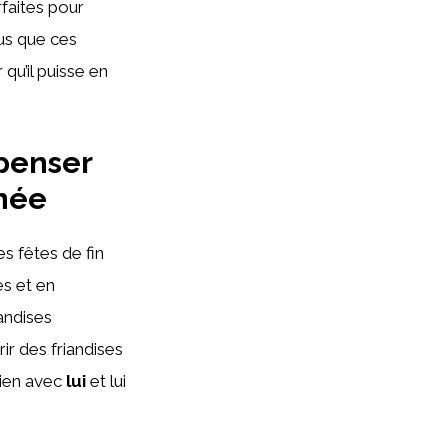
faites pour
us que ces
qu’il puisse en
penser
nnée
s fêtes de fin
es et en
andises
ir des friandises
ien avec
lui
et lui