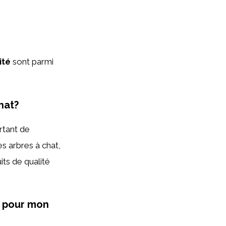
ité
sont parmi
hat?
ortant de
s arbres à chat,
its de qualité
x pour mon