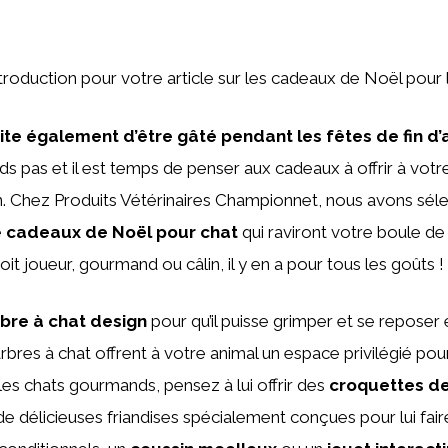
’introduction pour votre article sur les cadeaux de Noël pour 
ite également d’être gâté pendant les fêtes de fin d’
s pas et il est temps de penser aux cadeaux à offrir à votre
. Chez Produits Vétérinaires Championnet, nous avons sél
e
cadeaux de Noël pour chat
qui raviront votre boule de 
oit joueur, gourmand ou câlin, il y en a pour tous les goûts !
rbre à chat design
pour qu’il puisse grimper et se reposer
 arbres à chat offrent à votre animal un espace privilégié pour
 les chats gourmands, pensez à lui offrir des
croquettes de
e délicieuses friandises spécialement conçues pour lui faire p