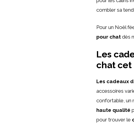
pour les câlins i
combler sa tend
Pour un Noël fé
pour chat
dès m
Les cade
chat cet
Les cadeaux de
accessoires vari
confortable, un
haute qualité
p
pour trouver le