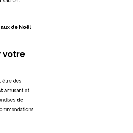
f
sauront
aux de Noël
 votre
 être des
at
amusant et
iandises
de
recommandations