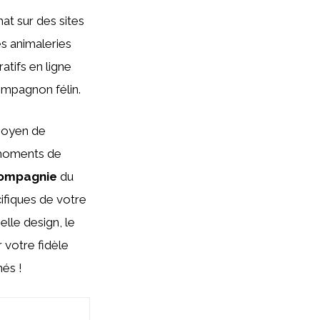
at sur des sites
s animaleries
tifs en ligne
ompagnon félin.
moyen de
 moments de
compagnie
du
ifiques de votre
elle design, le
 votre fidèle
nés !