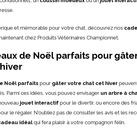
nconditionnels, un
coussin moelleux
ou un
jouet interacti
resse.
erique et mémorable pour votre chat, découvrez nos
cade
aintenant chez Produits Vétérinaires Championnet.
aux de Noël parfaits pour gâter
 hiver
 Noël parfaits
pour
gâter votre chat cet hiver
peuvent
és. Parmi ces idées, vous pouvez envisager
un arbre à ch
 nouveau
jouet interactif
pour le divertir, ou encore des fr
our le régaler. N’oubliez pas de consulter les avis et les 
cadeau idéal
qui fera plaisir à votre compagnon félin.