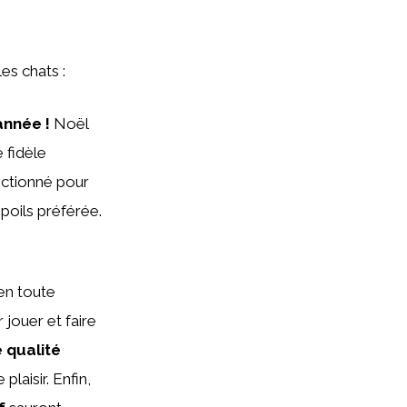
les chats :
année !
Noël
 fidèle
ectionné pour
poils préférée.
 en toute
 jouer et faire
 qualité
laisir. Enfin,