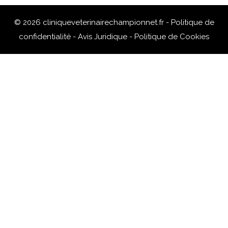
© 2026 cliniqueveterinairechampionnet.fr -
Politique de
confidentialité
-
Avis Juridique
-
Politique de Cookies