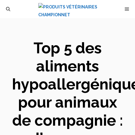
Aller
M
au
contenu
Top 5 des
aliments
hypoallergéniqu
pour animaux
de compagnie :