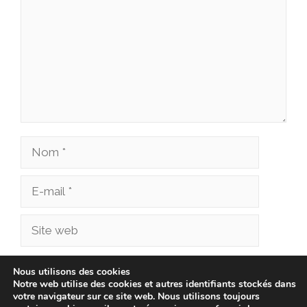
Nom
E-
mail
Site
web
Enregistrer mon nom, mon e-mail et mon site
Nous utilisons des cookies
Notre web utilise des cookies et autres identifiants stockés dans
dans le navigateur pour mon prochain
votre navigateur sur ce site web. Nous utilisons toujours