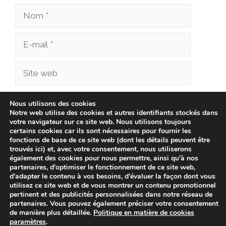
Nom
E-
mail
Site
web
Enregistrer mon nom, mon e-mail et mon site
Nous utilisons des cookies
Notre web utilise des cookies et autres identifiants stockés dans
dans le navigateur pour mon prochain
votre navigateur sur ce site web. Nous utilisons toujours
commentaire.
certains cookies car ils sont nécessaires pour fournir les
fonctions de base de ce site web (dont les détails peuvent être
trouvés ici) et, avec votre consentement, nous utiliserons
également des cookies pour nous permettre, ainsi qu'à nos
partenaires, d'optimiser le fonctionnement de ce site web,
d'adapter le contenu à vos besoins, d'évaluer la façon dont vous
utilisez ce site web et de vous montrer un contenu promotionnel
pertinent et des publicités personnalisées dans notre réseau de
partenaires. Vous pouvez également préciser votre consentement
de manière plus détaillée.
Politique en matière de cookies
paramètres
.
© 2026 cliniqueveterinairechampionnet.fr -
Politique de