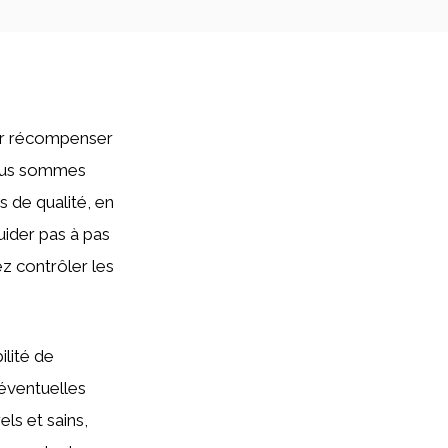
our récompenser
nous sommes
 de qualité, en
uider pas à pas
ez contrôler les
ilité de
 éventuelles
ls et sains,