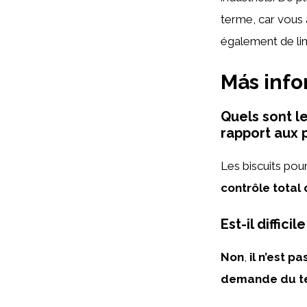
terme, car vous 
également de limi
Más inf
Quels sont l
rapport aux 
Les biscuits pou
contrôle total
Est-il diffic
Non
,
il n’est pas
demande du te