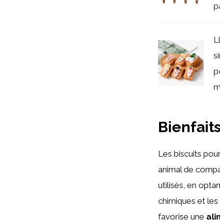
pa
L
s
p
m
Bienfait
Les biscuits pou
animal de compa
utilisés, en opt
chimiques et le
favorise une
ali