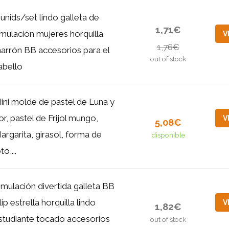
 unids/set lindo galleta de
1,71€
imulación mujeres horquilla
V
1,76€
arrón BB accesorios para el
out of stock
abello
ini molde de pastel de Luna y
lor, pastel de Frijol mungo,
V
5,08€
argarita, girasol, forma de
disponible
to,...
imulación divertida galleta BB
lip estrella horquilla lindo
V
1,82€
studiante tocado accesorios
out of stock