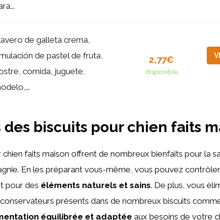
ra...
lavero de galleta crema,
imulación de pastel de fruta,
V
2,77€
ostre, comida, juguete,
disponible
odelo,...
s des biscuits pour chien faits 
r chien faits maison offrent de nombreux bienfaits pour la s
gnie. En les préparant vous-même, vous pouvez contrôler 
ant pour des
éléments naturels et sains
. De plus, vous éli
s conservateurs présents dans de nombreux biscuits commer
mentation équilibrée et adaptée
aux besoins de votre c