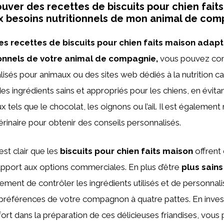
ver des recettes de biscuits pour chien fait
 besoins nutritionnels de mon animal de com
es recettes de biscuits pour chien faits maison adap
ionnels de votre animal de compagnie,
vous pouvez cons
alisés pour animaux ou des sites web dédiés à la nutrition c
es ingrédients sains et appropriés pour les chiens, en évitan
x tels que le chocolat, les oignons ou l’ail. Il est égalem
érinaire pour obtenir des conseils personnalisés.
 est clair que les
biscuits pour chien faits maison
offrent
apport aux options commerciales. En plus d’être
plus sains
ment de contrôler les ingrédients utilisés et de personnali
 préférences de votre compagnon à quatre pattes. En inves
ort dans la préparation de ces délicieuses friandises, vous p