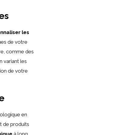
ées
nnaliser les
ues de votre
aire, comme des
 variant les
tion de votre
e
écologique en
at de produits
mique
à long