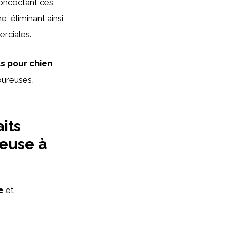
concoctant ces
 éliminant ainsi
erciales.
ts pour chien
oureuses,
its
reuse à
e
et