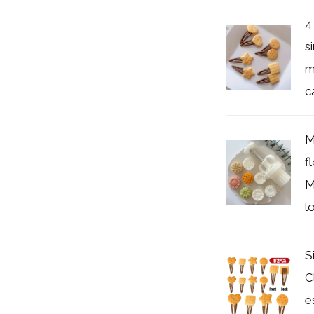
4
s
m
c
M
f
M
lo
S
C
e