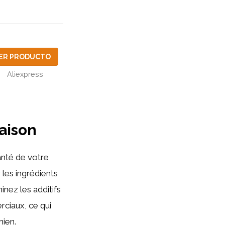
ER PRODUCTO
Aliexpress
maison
anté de votre
les ingrédients
minez les additifs
ciaux, ce qui
hien.