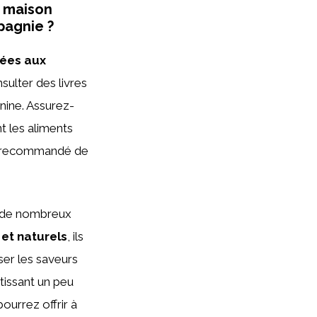
s maison
pagnie ?
tées aux
ulter des livres
anine. Assurez-
t les aliments
ent recommandé de
 de nombreux
 et naturels
, ils
ser les saveurs
tissant un peu
ourrez offrir à