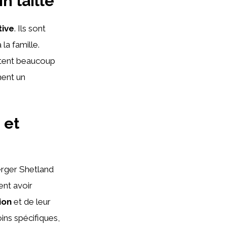
n taille
tive
. Ils sont
 la famille.
tent beaucoup
ent un
 et
berger Shetland
ent avoir
ion
et de leur
ins spécifiques,