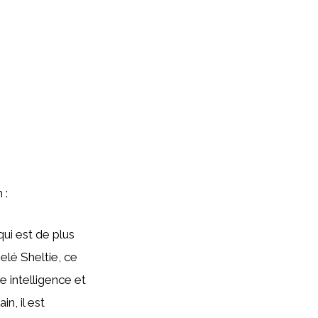
 :
ui est de plus
elé Sheltie, ce
e intelligence et
n, il est