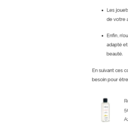
Les jouet
de votre a
Enfin, n’o
adapté et
beauté.
En suivant ces c
besoin pour être
R
5
A