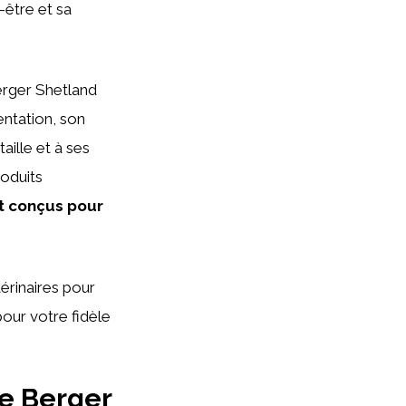
-être et sa
berger Shetland
entation, son
aille et à ses
roduits
t conçus pour
érinaires pour
pour votre fidèle
le Berger