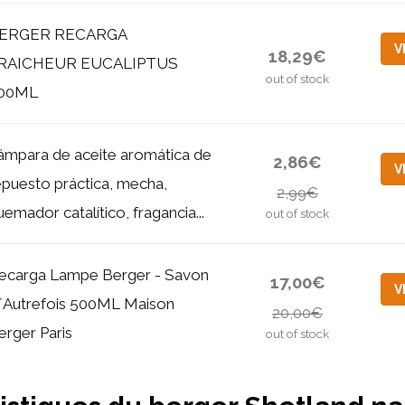
ERGER RECARGA
V
18,29€
RAICHEUR EUCALIPTUS
out of stock
00ML
ámpara de aceite aromática de
2,86€
V
epuesto práctica, mecha,
2,99€
uemador catalítico, fragancia...
out of stock
ecarga Lampe Berger - Savon
17,00€
V
´Autrefois 500ML Maison
20,00€
erger Paris
out of stock