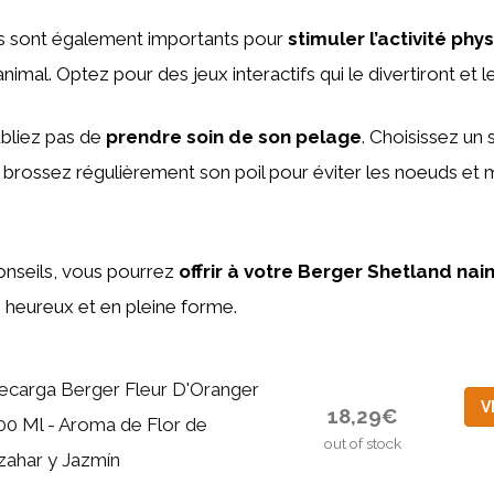
s sont également importants pour
stimuler l’activité phy
nimal. Optez pour des jeux interactifs qui le divertiront et l
ubliez pas de
prendre soin de son pelage
. Choisissez u
 brossez régulièrement son poil pour éviter les noeuds et m
onseils, vous pourrez
offrir à votre Berger Shetland nai
 heureux et en pleine forme.
ecarga Berger Fleur D'Oranger
V
18,29€
00 Ml - Aroma de Flor de
out of stock
zahar y Jazmín