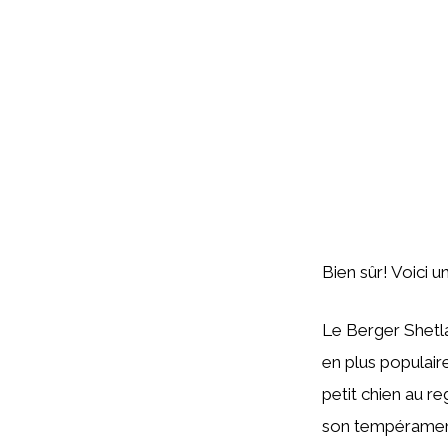
Bien sûr! Voici u
Le Berger Shetla
en plus populair
petit chien au re
son tempérament 