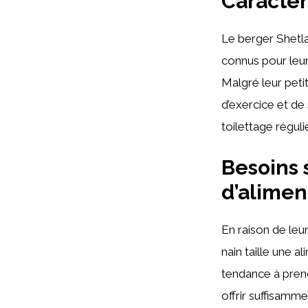
Caractér
Le berger Shetla
connus pour leu
Malgré leur petit
d’exercice et de
toilettage régul
Besoins 
d’alimen
En raison de leu
nain taille une a
tendance à prendr
offrir suffisamme