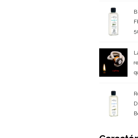
B
F
5
L
r
q
R
D
B