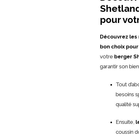
Shetland
pour vot
Découvrez les 
bon choix pour
votre
berger S
garantir son bie
Tout d’abo
besoins s
qualité s
Ensuite,
l
coussin d