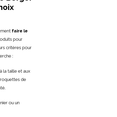
hoix
mment
faire le
produits pour
urs critères pour
erche :
à la taille et aux
croquettes de
té.
nier ou un