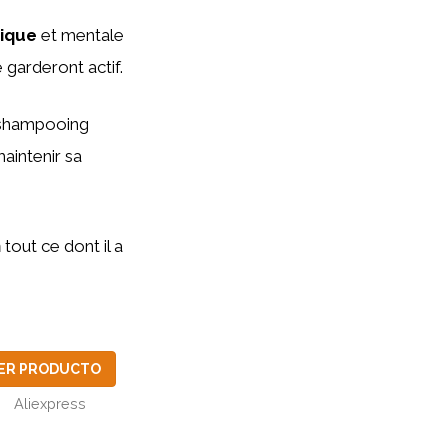
sique
et mentale
e garderont actif.
n shampooing
aintenir sa
n
tout ce dont il a
ER PRODUCTO
Aliexpress