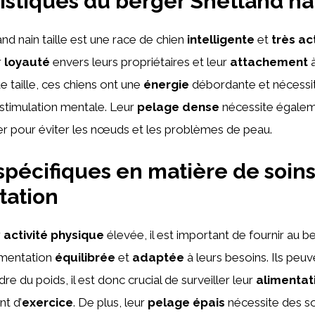
istiques du berger Shetland nai
nd nain taille est une race de chien
intelligente
et
très ac
r
loyauté
envers leurs propriétaires et leur
attachement
à
e taille, ces chiens ont une
énergie
débordante et nécessi
 stimulation mentale. Leur
pelage dense
nécessite égalem
ier pour éviter les nœuds et les problèmes de peau.
spécifiques en matière de soins
tation
r
activité physique
élevée, il est important de fournir au 
limentation
équilibrée
et
adaptée
à leurs besoins. Ils peuv
e du poids, il est donc crucial de surveiller leur
alimentat
nt d’
exercice
. De plus, leur
pelage épais
nécessite des so