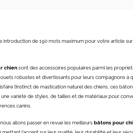
une introduction de 190 mots maximum pour votre article sur
r chien
sont des accessoires populaires parmi les propriét
jouets robustes et divertissants pour leurs compagnons à q
faire l’instinct de mastication naturel des chiens, ces bâto
 une variété de styles, de tailles et de matériaux pour conve
rences canins.
, nous allons passer en revue les meilleurs
bâtons pour ch
 mettant l’accent sur leur qualité, leur durabilité et leur séc