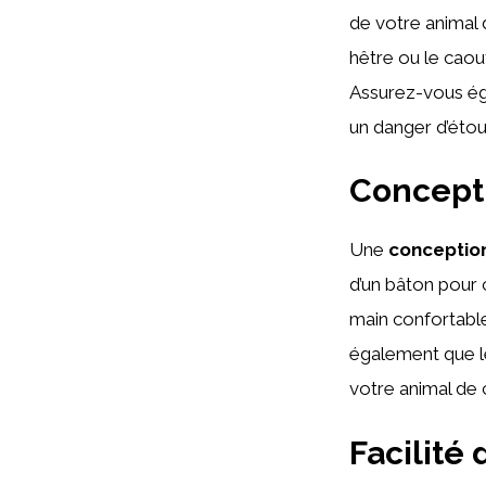
de votre animal 
hêtre ou le caou
Assurez-vous éga
un danger d’étou
Concept
Une
conceptio
d’un bâton pour 
main confortable
également que le
votre animal de
Facilité