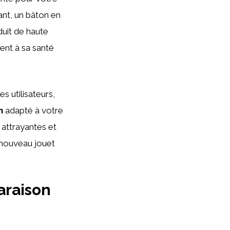
nt, un bâton en
duit de haute
ent à sa santé
s utilisateurs,
n
adapté à votre
 attrayantes et
n nouveau jouet
araison