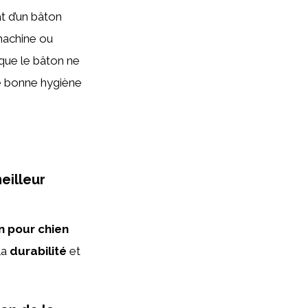
at d’un bâton
machine ou
que le bâton ne
ne bonne hygiène
eilleur
n pour chien
 la
durabilité
et