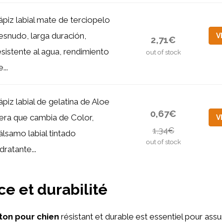
ápiz labial mate de terciopelo
esnudo, larga duración,
V
2,71€
esistente al agua, rendimiento
out of stock
...
ápiz labial de gelatina de Aloe
0,67€
era que cambia de Color,
V
1,34€
álsamo labial tintado
out of stock
idratante...
ce et durabilité
ton pour chien
résistant et durable est essentiel pour assu