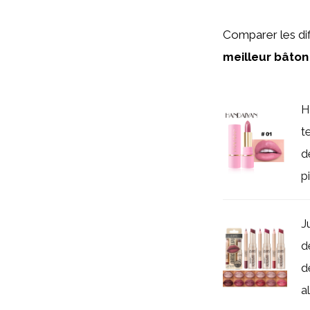
Comparer les dif
meilleur bâton
H
t
d
p
J
d
d
al