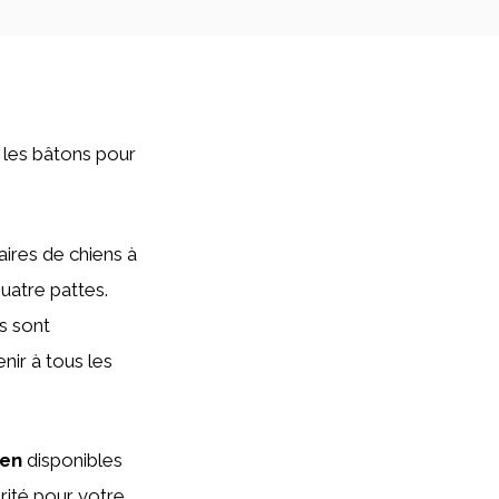
 les bâtons pour
aires de chiens à
uatre pattes.
ns sont
nir à tous les
ien
disponibles
urité pour votre