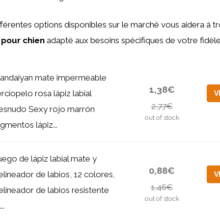
férentes options disponibles sur le marché vous aidera à tr
 pour chien
adapté aux besoins spécifiques de votre fidè
andaiyan mate impermeable
1,38€
erciopelo rosa lápiz labial
V
2,77€
esnudo Sexy rojo marrón
out of stock
igmentos lápiz...
uego de lápiz labial mate y
0,88€
elineador de labios, 12 colores,
V
1,46€
elineador de labios resistente
out of stock
...