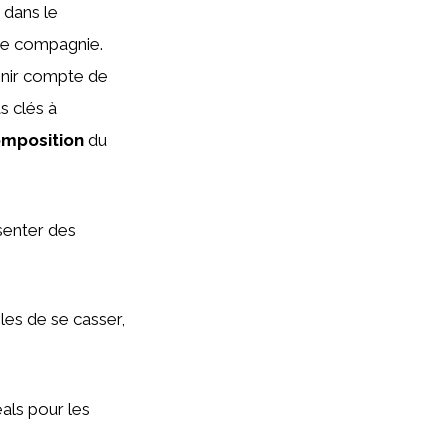
 dans le
de compagnie.
tenir compte de
s clés à
omposition
du
senter des
les de se casser,
éals pour les