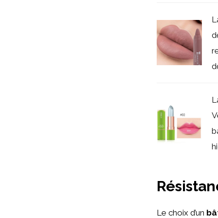
L
d
r
de
L
V
b
h
Résistan
Le choix d’un
bâ