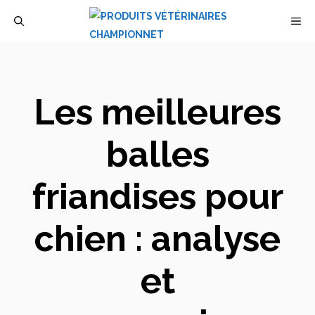
Aller
M
au
contenu
Les meilleures
balles
friandises pour
chien : analyse
et