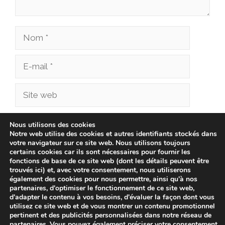
Nom
E-
mail
Site
web
Enregistrer mon nom, mon e-mail et mon site
Nous utilisons des cookies
Notre web utilise des cookies et autres identifiants stockés dans
dans le navigateur pour mon prochain
votre navigateur sur ce site web. Nous utilisons toujours
commentaire.
certains cookies car ils sont nécessaires pour fournir les
fonctions de base de ce site web (dont les détails peuvent être
trouvés ici) et, avec votre consentement, nous utiliserons
également des cookies pour nous permettre, ainsi qu'à nos
partenaires, d'optimiser le fonctionnement de ce site web,
d'adapter le contenu à vos besoins, d'évaluer la façon dont vous
utilisez ce site web et de vous montrer un contenu promotionnel
pertinent et des publicités personnalisées dans notre réseau de
partenaires. Vous pouvez également préciser votre consentement