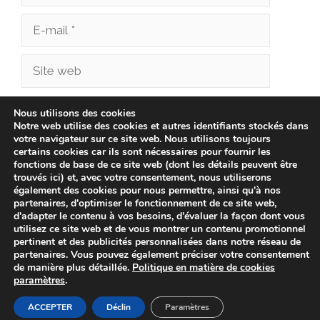
E-
mail
Site
web
Enregistrer mon nom, mon e-mail et mon site
Nous utilisons des cookies
Notre web utilise des cookies et autres identifiants stockés dans
dans le navigateur pour mon prochain
votre navigateur sur ce site web. Nous utilisons toujours
commentaire.
certains cookies car ils sont nécessaires pour fournir les
fonctions de base de ce site web (dont les détails peuvent être
trouvés ici) et, avec votre consentement, nous utiliserons
également des cookies pour nous permettre, ainsi qu'à nos
partenaires, d'optimiser le fonctionnement de ce site web,
d'adapter le contenu à vos besoins, d'évaluer la façon dont vous
utilisez ce site web et de vous montrer un contenu promotionnel
pertinent et des publicités personnalisées dans notre réseau de
partenaires. Vous pouvez également préciser votre consentement
de manière plus détaillée.
Politique en matière de cookies
paramètres
.
© 2026 cliniqueveterinairechampionnet.fr -
Politique de
confidentialité
-
Avis Juridique
-
Politique de Cookies
ACCEPTER
Déclin
Paramètres