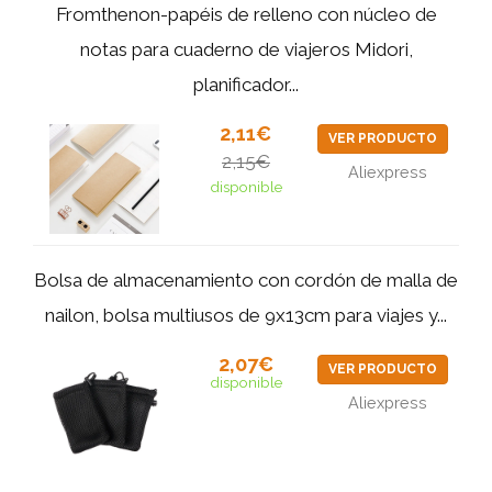
Fromthenon-papéis de relleno con núcleo de
notas para cuaderno de viajeros Midori,
planificador...
2,11€
VER PRODUCTO
2,15€
Aliexpress
disponible
Bolsa de almacenamiento con cordón de malla de
nailon, bolsa multiusos de 9x13cm para viajes y...
2,07€
VER PRODUCTO
disponible
Aliexpress