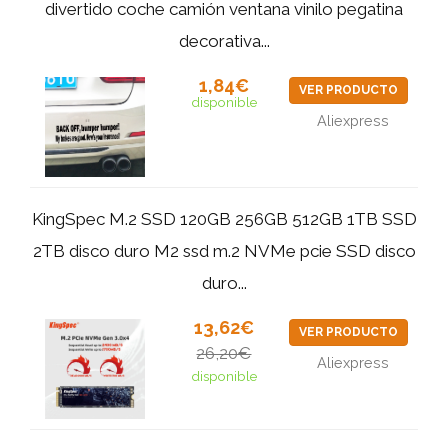
divertido coche camión ventana vinilo pegatina
decorativa...
1,84€
VER PRODUCTO
disponible
Aliexpress
KingSpec M.2 SSD 120GB 256GB 512GB 1TB SSD
2TB disco duro M2 ssd m.2 NVMe pcie SSD disco
duro...
13,62€
VER PRODUCTO
26,20€
Aliexpress
disponible