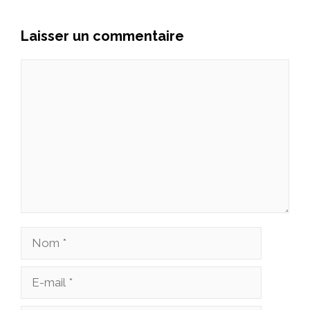
Laisser un commentaire
Commentaire
Nom
E-
mail