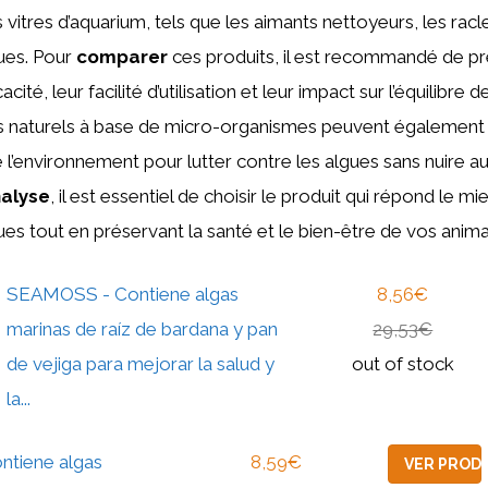
s vitres d’aquarium, tels que les aimants nettoyeurs, les racl
ues. Pour
comparer
ces produits, il est recommandé de p
cité, leur facilité d’utilisation et leur impact sur l’équilibre d
ts naturels à base de micro-organismes peuvent également 
l’environnement pour lutter contre les algues sans nuire au
alyse
, il est essentiel de choisir le produit qui répond le m
ues tout en préservant la santé et le bien-être de vos anim
SEAMOSS - Contiene algas
8,56€
marinas de raíz de bardana y pan
29,53€
de vejiga para mejorar la salud y
out of stock
la...
ntiene algas
8,59€
VER PROD