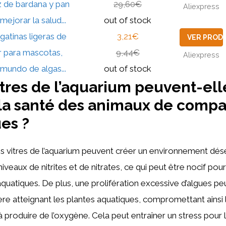
z de bardana y pan
29,60€
Aliexpress
mejorar la salud...
out of stock
gatinas ligeras de
3,21€
VER PROD
 para mascotas,
9,44€
Aliexpress
 mundo de algas...
out of stock
vitres de l’aquarium peuvent-ell
 la santé des animaux de comp
es ?
es vitres de l’aquarium peuvent créer un environnement désé
veaux de nitrites et de nitrates, ce qui peut être nocif pou
quatiques. De plus, une prolifération excessive d’algues peu
ère atteignant les plantes aquatiques, compromettant ainsi 
 à produire de l’oxygène. Cela peut entraîner un stress pour