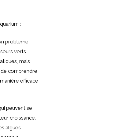
aquarium :
un problème
sseurs verts
atiques, mais
iel de comprendre
 manière efficace
 qui peuvent se
 leur croissance.
es algues