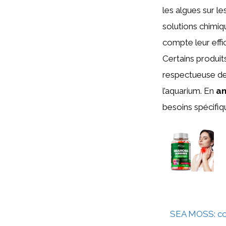
les algues sur le
solutions chimiq
compte leur effica
Certains produi
respectueuse de 
l’aquarium. En
an
besoins spécifiq
SEA MOSS: co