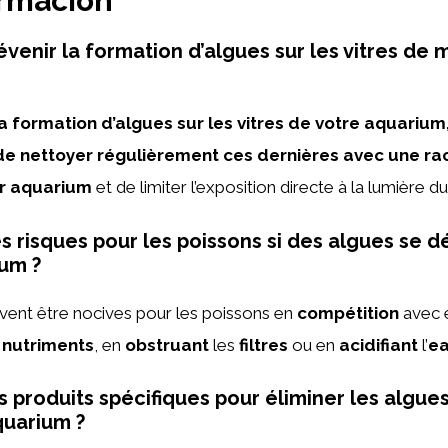
ormación
enir la formation d’algues sur les vitres de
a formation d’algues sur les vitres de votre aquarium, 
 nettoyer régulièrement ces dernières avec une rac
ur aquarium
et de limiter l’exposition directe à la lumière du 
es risques pour les poissons si des algues se 
ium ?
ent être nocives pour les poissons en
compétition
avec 
s
nutriments
, en
obstruant
les
filtres
ou en
acidifiant
l’
e
es produits spécifiques pour éliminer les algues
quarium ?