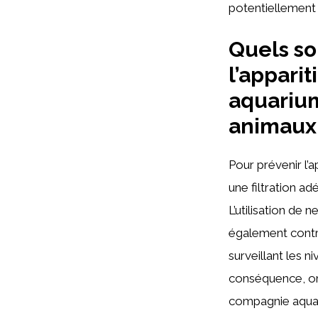
potentiellement
Quels so
l’apparit
aquarium
animaux
Pour prévenir l’a
une filtration a
L’utilisation de
également contri
surveillant les 
conséquence, on 
compagnie aquat