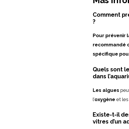
Más inf
Comment prév
?
Pour prévenir l
recommandé de
spécifique po
Quels sont l
dans l’aquar
Les algues
peuv
l’
oxygène
et le
Existe-t-il d
vitres d’un a