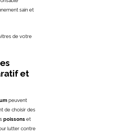
sponsable
nnement sain et
itres de votre
les
atif et
ium
peuvent
nt de choisir des
os
poissons
et
our lutter contre