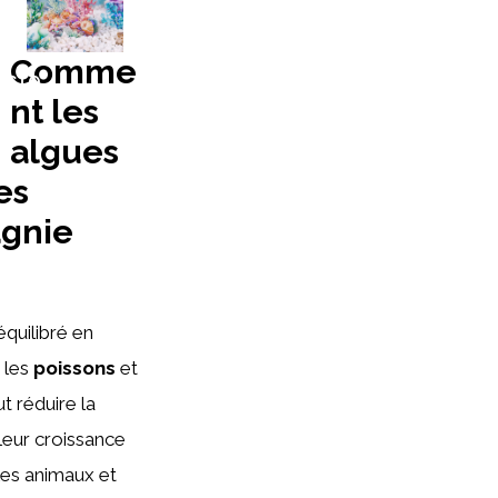
Comme
UCTO
nt les
algues
es
agnie
quilibré en
r les
poissons
et
t réduire la
leur croissance
 les animaux et