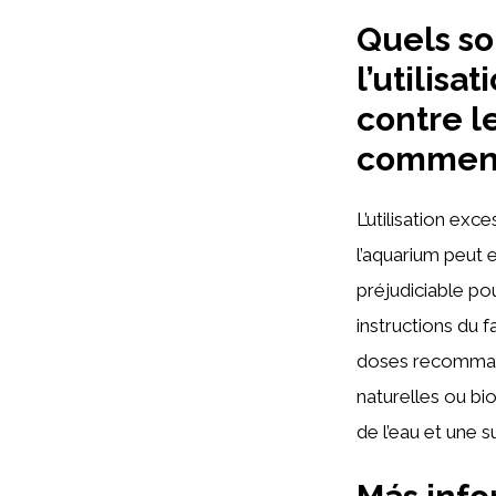
Quels so
l’utilisa
contre l
comment 
L’utilisation exc
l’aquarium peut 
préjudiciable po
instructions du f
doses recommandé
naturelles ou bi
de l’eau et une 