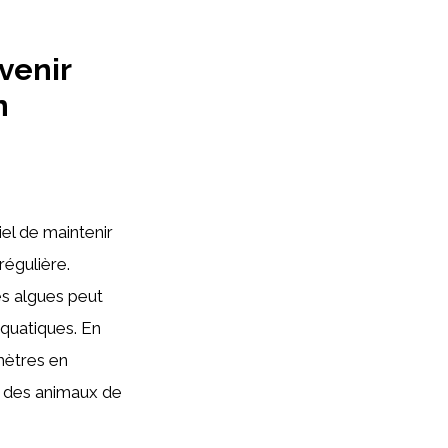
venir
n
s
iel de maintenir
régulière.
es algues peut
quatiques. En
amètres en
é des animaux de