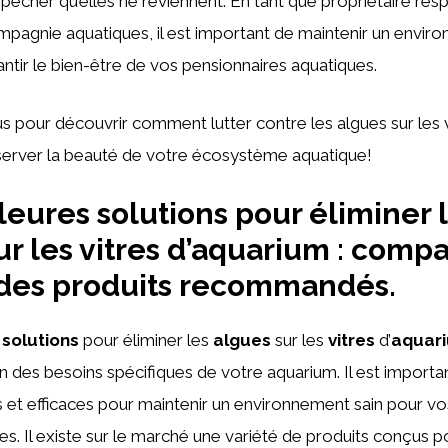
pêcher qu’elles ne reviennent. En tant que propriétaire re
pagnie aquatiques, il est important de maintenir un enviro
ntir le bien-être de vos pensionnaires aquatiques.
 pour découvrir comment lutter contre les algues sur les v
server la beauté de votre écosystème aquatique!
leures solutions pour éliminer 
r les vitres d’aquarium : compar
 des produits recommandés.
 solutions
pour éliminer les
algues
sur les
vitres
d’
aquar
on des besoins spécifiques de votre aquarium. Il est importa
 et efficaces pour maintenir un environnement sain pour v
es. Il existe sur le marché une variété de produits conçus p