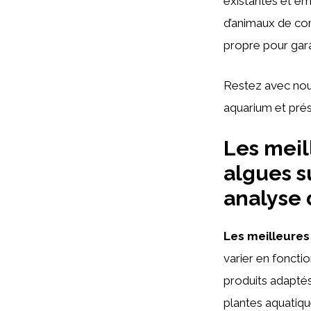
existantes et em
d’animaux de com
propre pour gara
Restez avec nous
aquarium et pré
Les meil
algues su
analyse
Les meilleures
varier en foncti
produits adaptés
plantes aquatiqu