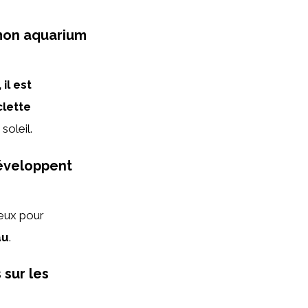
 mon aquarium
il est
lette
soleil.
développent
eux pour
au
.
 sur les