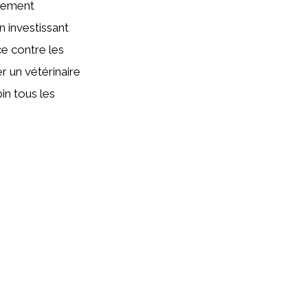
dement
n investissant
ce contre les
er un vétérinaire
pin tous les