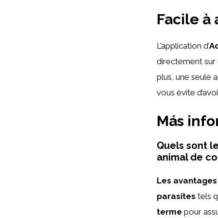
Facile à
L’application d’
A
directement sur l
plus, une seule a
vous évite d’avo
Más inf
Quels sont l
animal de c
Les avantages
parasites
tels q
terme
pour assu