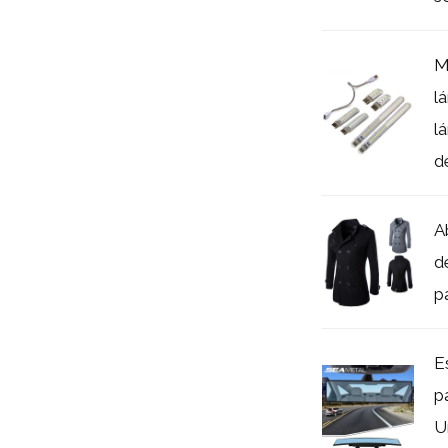
M
l
l
de
A
d
p
E
p
U