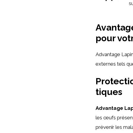
su
Avantage
pour vot
Advantage Lapin 
externes tels que
Protecti
tiques
Advantage Lap
les œufs présents
prévenir les mal