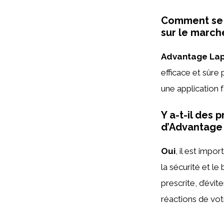
Comment se c
sur le march
Advantage Lap
efficace et sûre 
une application f
Y a-t-il des 
d’Advantage 
Oui
, il est impor
la sécurité et le
prescrite, d’évit
réactions de votr