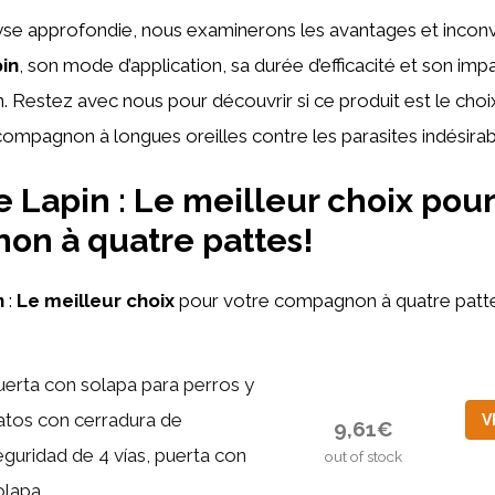
yse approfondie, nous examinerons les avantages et incon
in
, son mode d’application, sa durée d’efficacité et son impa
n. Restez avec nous pour découvrir si ce produit est le choi
ompagnon à longues oreilles contre les parasites indésirab
 Lapin : Le meilleur choix pour
on à quatre pattes!
n
:
Le meilleur choix
pour votre compagnon à quatre patt
uerta con solapa para perros y
atos con cerradura de
V
9,61€
eguridad de 4 vías, puerta con
out of stock
lapa...