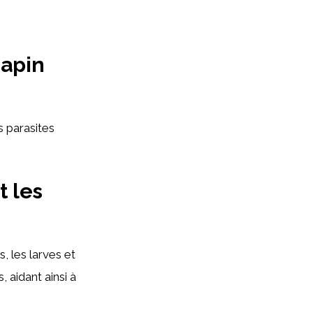
Lapin
s parasites
t les
, les larves et
, aidant ainsi à