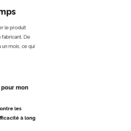
emps
er le produit
u fabricant. De
à un mois, ce qui
n pour mon
ontre les
fficacité à long