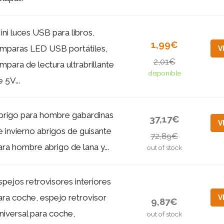
ini luces USB para libros,
1,99€
ámparas LED USB portátiles,
V
2,01€
ámpara de lectura ultrabrillante
disponible
 5V...
brigo para hombre gabardinas
37,17€
V
e invierno abrigos de guisante
72,89€
ara hombre abrigo de lana y...
out of stock
spejos retrovisores interiores
ara coche, espejo retrovisor
V
9,87€
niversal para coche,
out of stock