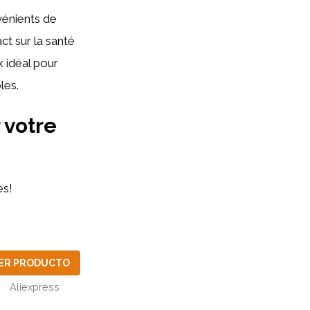
vénients de
ct sur la santé
x idéal pour
les.
 votre
es!
ER PRODUCTO
Aliexpress