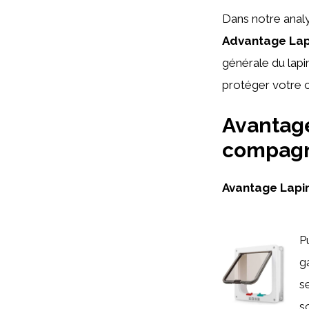
Dans notre anal
Advantage Lap
générale du lapi
protéger votre c
Avantage
compagn
Avantage Lapi
P
g
s
so