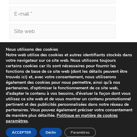
E-
mail
Site
web
Enregistrer mon nom, mon e-mail et mon site
Nous utilisons des cookies
Notre web utilise des cookies et autres identifiants stockés dans
dans le navigateur pour mon prochain
votre navigateur sur ce site web. Nous utilisons toujours
commentaire.
certains cookies car ils sont nécessaires pour fournir les
fonctions de base de ce site web (dont les détails peuvent être
trouvés ici) et, avec votre consentement, nous utiliserons
également des cookies pour nous permettre, ainsi qu'à nos
partenaires, d'optimiser le fonctionnement de ce site web,
d'adapter le contenu à vos besoins, d'évaluer la façon dont vous
utilisez ce site web et de vous montrer un contenu promotionnel
pertinent et des publicités personnalisées dans notre réseau de
partenaires. Vous pouvez également préciser votre consentement
de manière plus détaillée.
Politique en matière de cookies
paramètres
.
© 2026 cliniqueveterinairechampionnet.fr -
Politique de
confidentialité
-
Avis Juridique
-
Politique de Cookies
ACCEPTER
Déclin
Paramètres